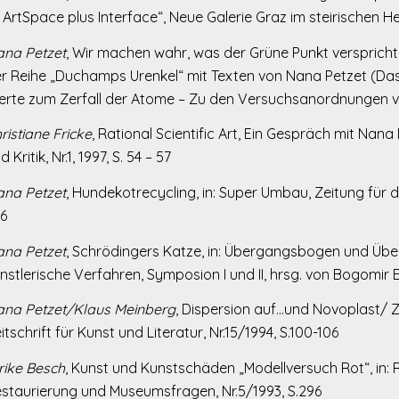
 ArtSpace plus Interface“, Neue Galerie Graz im steirischen Her
na Petzet
, Wir machen wahr, was der Grüne Punkt verspricht,
r Reihe „Duchamps Urenkel“ mit Texten von Nana Petzet (Da
rte zum Zerfall der Atome – Zu den Versuchsanordnungen v
ristiane Fricke
, Rational Scientific Art, Ein Gespräch mit Nana 
d Kritik, Nr.1, 1997, S. 54 – 57
na Petzet
, Hundekotrecycling, in: Super Umbau, Zeitung für 
16
na Petzet
, Schrödingers Katze, in: Übergangsbogen und Üb
nstlerische Verfahren, Symposion I und II, hrsg. von Bogomir 
na Petzet/Klaus Meinberg
, Dispersion auf…und Novoplast/ Zu
itschrift für Kunst und Literatur, Nr.15/1994, S.100-106
rike Besch
, Kunst und Kunstschäden „Modellversuch Rot“, in: R
staurierung und Museumsfragen, Nr.5/1993, S.296