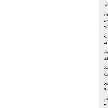
3/
Na
de
We
Ch
un
Na
S.
Na
kü
Na
Ze
Ul
Re