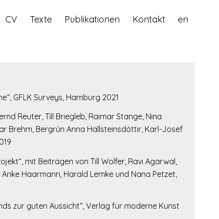
CV
Texte
Publikationen
Kontakt
en
ne“, GFLK Surveys, Hamburg 2021
ernd Reuter, Till Briegleb, Raimar Stange, Nina
r Brehm, Bergrún Anna Hallsteinsdóttir, Karl-Josef
2019
rojekt“, mit Beiträgen von Till Wolfer, Ravi Agarwal,
eli, Anke Haarmann, Harald Lemke und Nana Petzet,
nds zur guten Aussicht“, Verlag für moderne Kunst