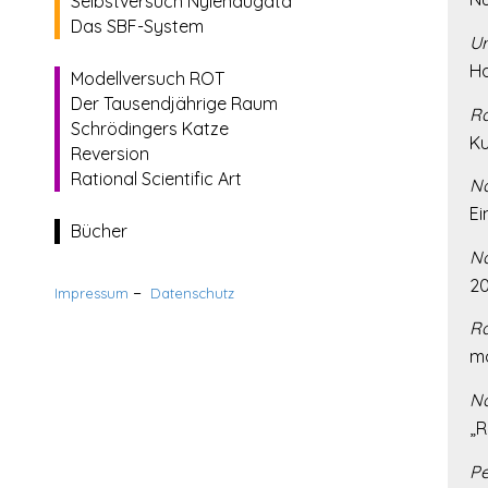
Selbstversuch Nýlendugata
Das SBF-System
U
Ha
Modellversuch ROT
Der Tausendjährige Raum
Ra
Schrödingers Katze
Ku
Reversion
Rational Scientific Art
Na
Ei
Bücher
Na
20
–
Impressum
Datenschutz
Ra
mo
Na
„R
Pe