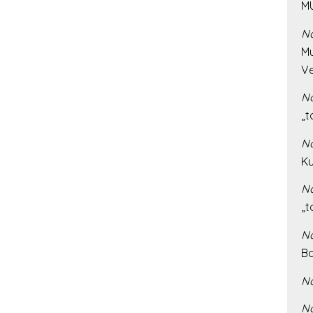
MU
Na
Mu
Ve
Na
„t
Na
Ku
Na
„t
Na
Ba
Na
Na