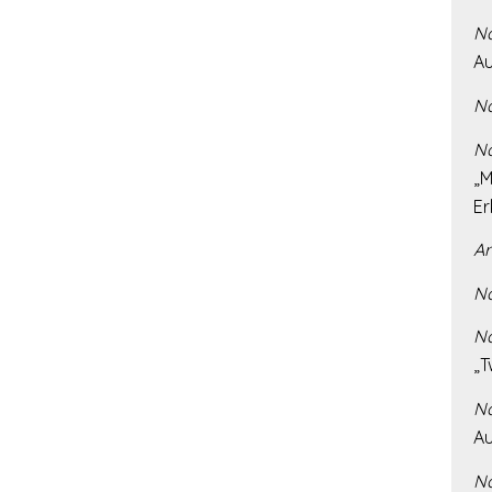
Na
Au
Na
Na
„M
Er
Ar
Na
Na
„T
Na
Au
Na