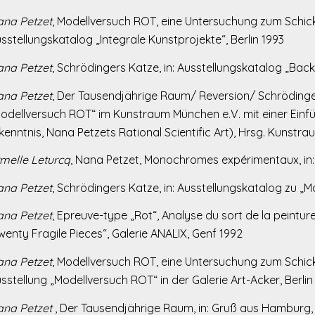
na Petzet
, Modellversuch ROT, eine Untersuchung zum Schicks
sstellungskatalog „Integrale Kunstprojekte“, Berlin 1993
na Petzet
, Schrödingers Katze, in: Ausstellungskatalog „Ba
na Petzet
, Der Tausendjährige Raum/ Reversion/ Schrödingers
odellversuch ROT“ im Kunstraum München e.V. mit einer Einfü
kenntnis, Nana Petzets Rational Scientific Art), Hrsg. Kunst
melle Leturcq
, Nana Petzet, Monochromes expérimentaux, in: Z
na Petzet
, Schrödingers Katze, in: Ausstellungskatalog zu „M
na Petzet
, Epreuve-type „Rot“, Analyse du sort de la peintur
wenty Fragile Pieces“, Galerie ANALIX, Genf 1992
na Petzet
, Modellversuch ROT, eine Untersuchung zum Schick
sstellung „Modellversuch ROT“ in der Galerie Art-Acker, Berlin
na Petzet
, Der Tausendjährige Raum, in: Gruß aus Hamburg, 