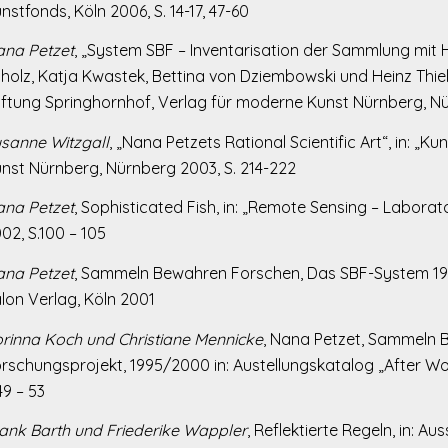
nstfonds, Köln 2006, S. 14-17, 47-60
na Petzet
, „System SBF – Inventarisation der Sammlung mit 
holz, Katja Kwastek, Bettina von Dziembowski und Heinz Thie
iftung Springhornhof, Verlag für moderne Kunst Nürnberg, N
sanne Witzgall
, „Nana Petzets Rational Scientific Art“, in: „
nst Nürnberg, Nürnberg 2003, S. 214-222
na Petzet
, Sophisticated Fish, in: „Remote Sensing – Laborato
02, S.100 – 105
na Petzet
, Sammeln Bewahren Forschen, Das SBF-System 1995
lon Verlag, Köln 2001
rinna Koch und Christiane Mennicke
, Nana Petzet, Sammeln 
rschungsprojekt, 1995/2000 in: Austellungskatalog „After Work
49 – 53
ank Barth und Friederike Wappler
, Reflektierte Regeln, in: 