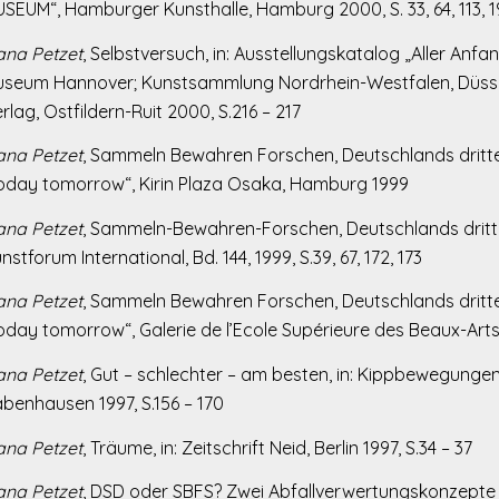
SEUM“, Hamburger Kunsthalle, Hamburg 2000, S. 33, 64, 113, 1
na Petzet
, Selbstversuch, in: Ausstellungskatalog „Aller Anfa
seum Hannover; Kunstsammlung Nordrhein-Westfalen, Düssel
rlag, Ostfildern-Ruit 2000, S.216 – 217
na Petzet
, Sammeln Bewahren Forschen, Deutschlands dritte
oday tomorrow“, Kirin Plaza Osaka, Hamburg 1999
na Petzet
, Sammeln-Bewahren-Forschen, Deutschlands dritte
nstforum International, Bd. 144, 1999, S.39, 67, 172, 173
na Petzet
, Sammeln Bewahren Forschen, Deutschlands dritte
oday tomorrow“, Galerie de l’Ecole Supérieure des Beaux-Art
na Petzet
, Gut – schlechter – am besten, in: Kippbewegungen
benhausen 1997, S.156 – 170
na Petzet
, Träume, in: Zeitschrift Neid, Berlin 1997, S.34 – 37
na Petzet
, DSD oder SBFS? Zwei Abfallverwertungskonzepte i