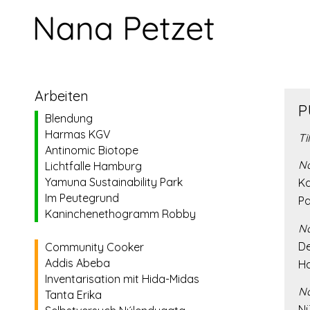
Arbeiten
P
Blendung
Harmas KGV
Ti
Antinomic Biotope
Na
Lichtfalle Hamburg
Yamuna Sustainability Park
Ka
Im Peutegrund
Pa
Kaninchenethogramm Robby
N
De
Community Cooker
Addis Abeba
H
Inventarisation mit Hida-Midas
Na
Tanta Erika
Nü