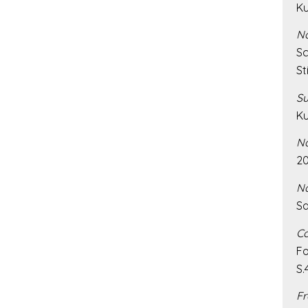
Ku
Na
Sc
St
Su
Ku
Na
20
Na
Sa
Co
Fo
S.
Fr