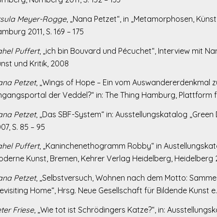
rsula Meyer-Rogge
, „Nana Petzet“, in „Metamorphosen, Künstl
mburg 2011, S. 169 – 175
hel Puffert
, „ich bin Bouvard und Pécuchet“, Interview mit Na
nst und Kritik, 2008
na Petzet
, „Wings of Hope – Ein vom Auswandererdenkmal z
ngangsportal der Veddel?“ in: The Thing Hamburg, Plattform fü
na Petzet
, „Das SBF-System“ in: Ausstellungskatalog „Green
07, S. 85 – 95
hel Puffert
, „Kaninchenethogramm Robby“ in Austellungskata
derne Kunst, Bremen, Kehrer Verlag Heidelberg, Heidelberg 2
na Petzet
, „Selbstversuch, Wohnen nach dem Motto: Sammel
evisiting Home“, Hrsg. Neue Gesellschaft für Bildende Kunst e.V
ter Friese
, „Wie tot ist Schrödingers Katze?“, in: Ausstellungsk