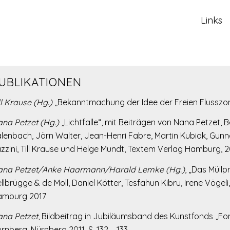
Links
UBLIKATIONEN
ll Krause (Hg.)
„Bekanntmachung der Idee der Freien Flusszo
na Petzet (Hg.)
„Lichtfalle“, mit Beiträgen von Nana Petzet, B
lenbach, Jörn Walter, Jean-Henri Fabre, Martin Kubiak, Gunna
zzini, Till Krause und Helge Mundt, Textem Verlag Hamburg, 
ana Petzet/Anke Haarmann/Harald Lemke (Hg.)
, „Das Müllp
llbrügge & de Moll, Daniel Kötter, Tesfahun Kibru, Irene Vög
amburg 2017
na Petzet
, Bildbeitrag in Jubiläumsband des Kunstfonds „Fo
rnberg, Nürnberg 2011, S. 132 – 133