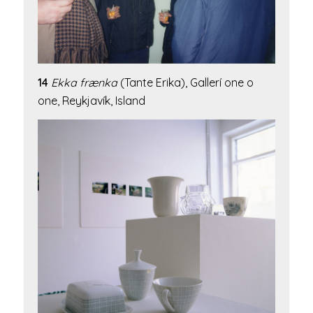
14
Ekka frænka
(Tante Erika), Gallerí one o
one, Reykjavík, Island